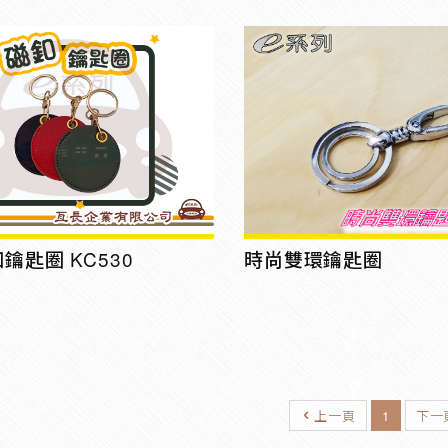
鑰匙圈 KC530
時尚雙環鑰匙圈
上一頁
1
下一