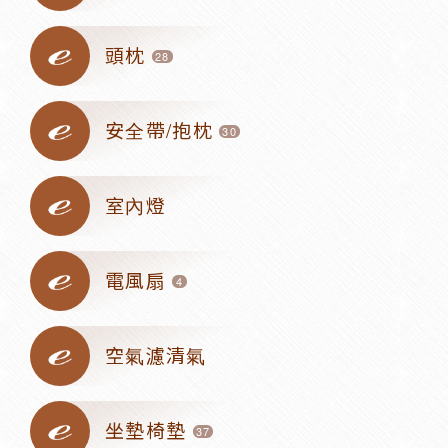
頭枕
28
安全帶/抱枕
30
室內燈
電風扇
4
空氣濾清氣
坐墊椅墊
37