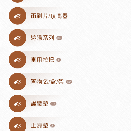
雨刷片/頂高器
遮陽系列
36
車用拉把
1
置物袋/盒/架
42
護腰墊
17
止滑墊
3