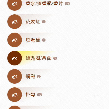
香水/擴香瓶/香片
15
菸灰缸
2
垃圾桶
8
鑰匙圈/吊飾
3
網兜
2
掛勾
26