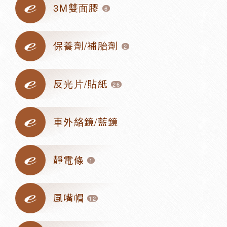
3M雙面膠
6
保養劑/補胎劑
2
反光片/貼紙
26
車外絡鏡/藍鏡
靜電條
1
風嘴帽
12