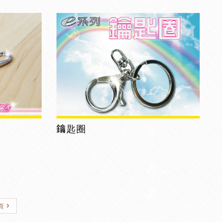
鑰匙圈
頁