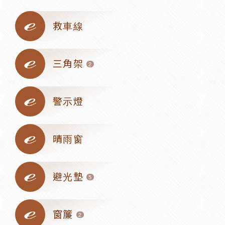
救車線
三角架
2
警示燈
晴雨窗
避光墊
5
窗簾
2