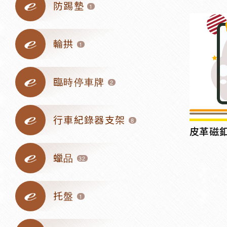
防踢墊
1
輪拱
1
臨時停車牌
2
行車紀錄器支架
8
皮革磁釦
蠟品
32
托盤
1