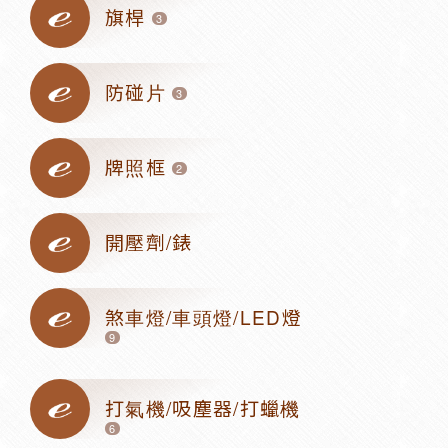
旗桿
3
防碰片
3
牌照框
2
開壓劑/錶
煞車燈/車頭燈/LED燈
9
打氣機/吸塵器/打蠟機
6