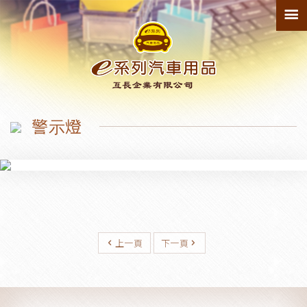
最新產品
150
寵物墊
1
警示燈
防踢墊
1
輪拱
1
上一頁
下一頁
臨時停車牌
2