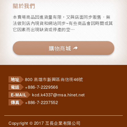
關於我們
行車紀錄器支架
8
本賣場商品因進貨量有限，又與店面同步販售．無
法做到店內現貨和網站同步~有些商品會因時間或其
它因素而出現缺貨或停產的空⋯
蠟品
32
購物商城
托盤
1
地址
800 高雄市新興區尚信街46號
香水/擴香瓶/香片
電話
+886-7-2229566
15
E-MAIL
kcd.k4337@msa.hinet.net
傳真
+886-7-2237552
菸灰缸
2
Copyright © 2017 亙長企業有限公司