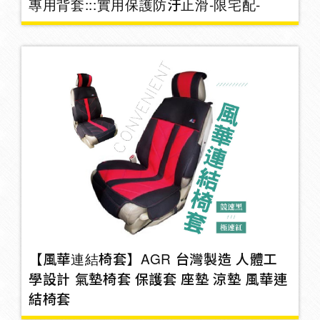
專用背套:::實用保護防汙止滑-限宅配-
室內燈
電風扇
4
空氣濾清氣
坐墊椅墊
37
【風華連結椅套】AGR 台灣製造 人體工
寶寶椅
1
學設計 氣墊椅套 保護套 座墊 涼墊 風華連
結椅套