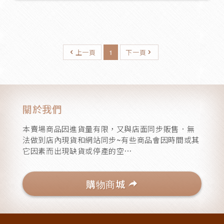
手機架
33
茶杯架
上一頁
1
下一頁
4
多孔點菸器
33
關於我們
本賣場商品因進貨量有限，又與店面同步販售．無
法做到店內現貨和網站同步~有些商品會因時間或其
扶手箱
1
它因素而出現缺貨或停產的空⋯
購物商城
遮陽板袋