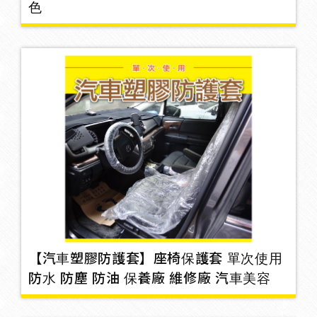
色
保養劑/補胎劑
2
反光片/貼紙
26
車外絡鏡/藍鏡
靜電條
1
【汽車塑膠防護套】座椅保護套 單次使用
防水 防塵 防油 保養廠 維修廠 汽車美容
風嘴帽
12