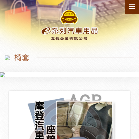
最新產品
150
寵物墊
1
椅套
防踢墊
1
輪拱
1
臨時停車牌
2