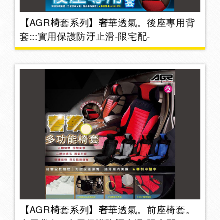
置物袋/盒/架
42
【AGR椅套系列】奢華透氣。後座專用背
套:::實用保護防汙止滑-限宅配-
護腰墊
17
止滑墊
3
頭枕
28
安全帶/抱枕
30
【AGR椅套系列】奢華透氣。前座椅套。