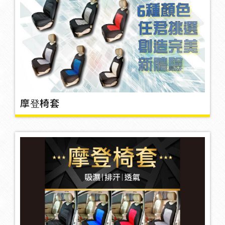
打氣機/吸塵器/打蠟機
6
救車線
摩登椅套
三角架
2
警示燈
晴雨窗