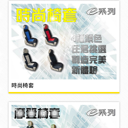
旗桿
3
防碰片
3
牌照框
2
時尚椅套
開壓劑/錶
煞車燈/車頭燈/LED燈
9