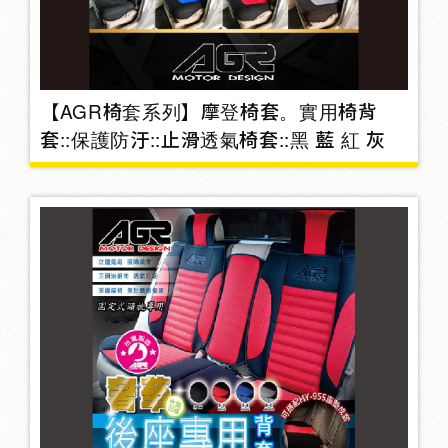
避光墊
5
【AGR椅套系列】摩登椅套。實用椅背
窗簾
2
套::保護防汙::止滑透氣椅套::黑 藍 紅 灰
雨刷片/頂高器
遮陽系列
36
車用拉把
1