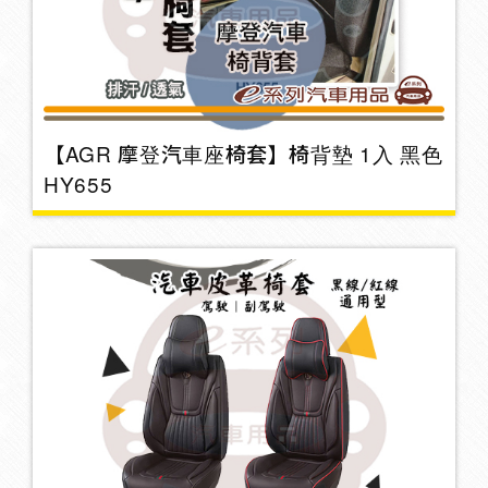
行車紀錄器支架
8
蠟品
32
【AGR 摩登汽車座椅套】椅背墊 1入 黑色
HY655
托盤
1
香水/擴香瓶/香片
15
菸灰缸
2