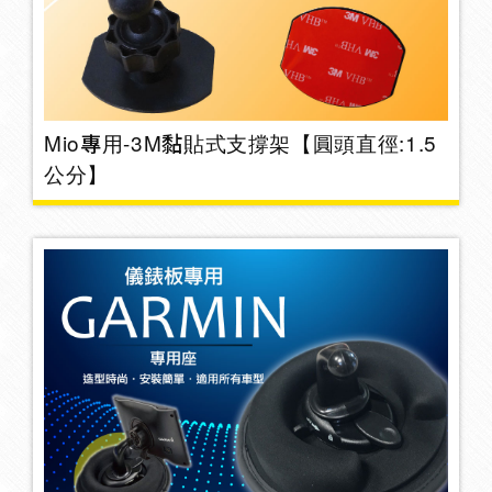
置物袋/盒/架
42
護腰墊
17
Mio專用-3M黏貼式支撐架【圓頭直徑:1.5
公分】
止滑墊
3
頭枕
28
安全帶/抱枕
30