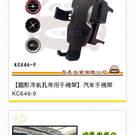
垃圾桶
8
鑰匙圈/吊飾
3
網兜
2
【圓形冷氣孔專用手機架】汽車手機架
掛勾
KC646-9
26
3M雙面膠
6