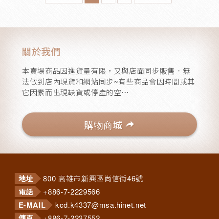
車內用品百貨
14
洗車清潔工具/打蠟手套
關於我們
23
本賣場商品因進貨量有限，又與店面同步販售．無
法做到店內現貨和網站同步~有些商品會因時間或其
洗車清潔工具/用品
它因素而出現缺貨或停產的空⋯
131
購物商城
小改裝用品
166
行車紀錄器/測速器
地址
800 高雄市新興區尚信街46號
8
電話
+886-7-2229566
E-MAIL
kcd.k4337@msa.hinet.net
傳真
+886-7-2237552