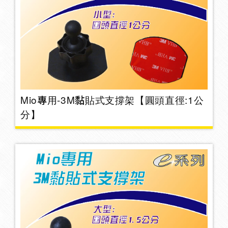
避光墊
5
窗簾
2
Mio專用-3M黏貼式支撐架【圓頭直徑:1公
雨刷片/頂高器
分】
遮陽系列
36
車用拉把
1