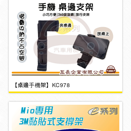
打氣機/吸塵器/打蠟機
6
救車線
三角架
2
【桌邊手機架】KC978
警示燈
晴雨窗