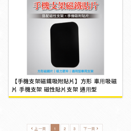
椅套
10
電裝品
2
車罩
9
【手機支架磁鐵吸附貼片】方形 車用吸磁
鑰匙包
33
片 手機支架 磁性貼片支架 通用型
車外用品百貨
48
上一頁
1
2
3
下一頁