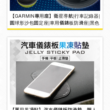
室內燈
【GARMIN專用座】衛星導航|行車記錄器|
圓球形沙包固定座|車用儀錶板防滑座|黑色
電風扇
4
空氣濾清氣
坐墊椅墊
37
寶寶椅
1
【萬用果凍貼】汽車儀錶板防滑墊。懶人