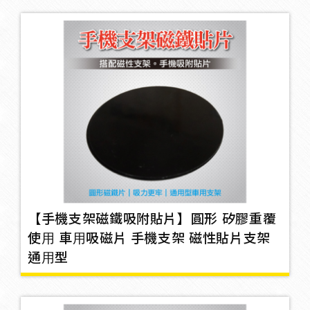
腳踏墊
19
方向盤皮套/輔助器
20
車外廣角鏡
6
車內廣角鏡
18
【手機支架磁鐵吸附貼片】圓形 矽膠重覆
使用 車用吸磁片 手機支架 磁性貼片支架
通用型
面紙盒
16