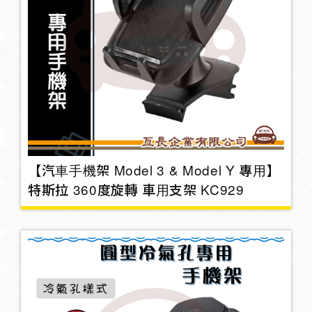
行車紀錄器支架
8
蠟品
32
托盤
1
【汽車手機架 Model 3 & Model Y 專用】
特斯拉 360度旋轉 車用支架 KC929
香水/擴香瓶/香片
15
菸灰缸
2