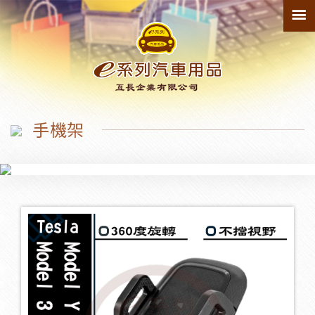
最新產品
150
寵物墊
1
手機架
防踢墊
1
輪拱
1
臨時停車牌
2