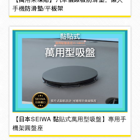
手機架
手機防滑墊/平板架
33
茶杯架
4
多孔點菸器
33
扶手箱
1
遮陽板袋
【日本SEIWA 黏貼式萬用型吸盤】專用手
機架圓盤座