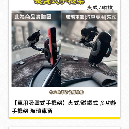
旗桿
3
防碰片
3
牌照框
2
開壓劑/錶
【車用吸盤式手機架】夾式/磁鐵式 多功能
手機架 玻璃車窗
煞車燈/車頭燈/LED燈
9