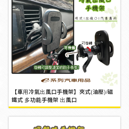
保養劑/補胎劑
2
反光片/貼紙
26
車外絡鏡/藍鏡
靜電條
1
【車用冷氣出風口手機架】夾式(油壓)/磁
鐵式 多功能手機架 出風口
風嘴帽
12